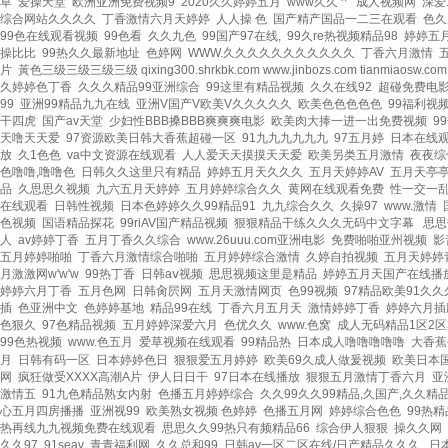
草
|
爱操天堂
|
欧洲亚洲免费视频9
|
2020久久婷婷五月
|
www久久艹
|
成人视频网
|
深爱
综合网站久久久久
|
丁香激情六月天婷婷
|
人人操 色
|
国产精产国品一二三在观看
|
色久
99色在线观看视频
|
99色看
|
久久九色
|
99国产97在线,
|
99久re热视频精品98
|
婷婷五
操比比
|
99热久久最新地址
|
色婷网
|
WWW.久久久久久久久久久久久
|
丁香六月激情
|
片
|
黃色三级三级三级三级 qixing300.shrkbk.com www.jinbozs.com tianmiaosw.co
久婷婷色丁香
|
久久久精品99亚洲综合
|
99这里有精品视频
|
久久在线92
|
超碰免费电
99
|
亚洲99精品九九在线
|
亚洲V国产V欧美V久久久久久
|
欧美色色色色色
|
99福利视
干四虎
|
国产av天堂
|
少妇性BBB搡BBB爽爽爽电影
|
欧美肉大捧一进一出免费视频
|
9
天噜天天爱
|
97资源欧美日韩大香蕉超碰一区
|
91九九九九九九
|
97五月婷
|
日本在线观
放
|
久1色色
|
va中文资源在线观看
|
人人爱天天摸摸天天爱
|
欧美另类五月激情
|
夜夜综
色噜噜,噜噜色
|
日韩久久这里只有精品
|
婷婷五月天久久久
|
五月天婷婷AV
|
五月天亭
品
|
久思思久视频
|
九六五月天婷婷
|
五月婷婷综合久久
|
黄网在线观看免费
|
性一交一乱
在线观看
|
日韩性视频
|
日本色婷婷久久99精品91
|
九九综合久久
|
久操97
|
www.激情
|
色视频
|
国语精品探花
|
99riAV国产精品视频
|
狠狠精品干练久久久无码中文字幕
|
思思
人
|
av婷婷丁香
|
五月丁香久久综合
|
www.26uuu.com亚洲电影
|
免费啪啪亚州视频
|
影
五月婷婷啪啪
|
丁香六月激情综合啪啪
|
五月婷婷综合激情
|
久婷自拍视频
|
五月天婷婷
月激激网w'w'w
|
99热丁香
|
日韩aⅴ视频
|
思思视频这里是精品
|
婷婷五月天国产在线播
婷婷六月丁香
|
五月色网
|
日韩肏屄网
|
五月天激情网页
|
色99视频
|
97精品欧美91久
插
|
色亚洲中文
|
色婷婷基地
|
精品99在线
|
丁香六月五月天
|
激情婷婷丁香
|
婷婷六月插
色狠久
|
97色精品视频
|
五月婷婷深爱六月
|
色优久久
|
www.色窝
|
成人无码精品1区2区
99色热视频
|
www.色五月
|
爱草视频在线观看
|
99精品热
|
日本成人噜噜噜噜噜
|
大香蕉
月
|
日韩有码一区
|
日本婷婷色日
|
狠狠爱五月婷婷
|
欧美69久成人做爰视频
|
欧美日本
网
|
疯狂做受XXXX高潮A片
|
伊人日日干
|
97日本在线播放
|
狠狠五月激情丁香六月
|
亚
激情五
|
91九色精品熟女内射
|
色播五月婷婷综合
|
久久99久久99精品,久国产,久久精
心五月四房播播
|
亚洲视99
|
欧美熟女视频 色婷婷
|
色播五月网
|
婷婷综合色色
|
99热
热再线九九视频免费在线观看
|
思思久久99热只有频精品66
|
综合伊人狠狠
|
操久久网
|
久久97
|
91seav
|
青青福利网
|
久久总和99
|
日韩av一区二区在线/日产精品久久久
|
日