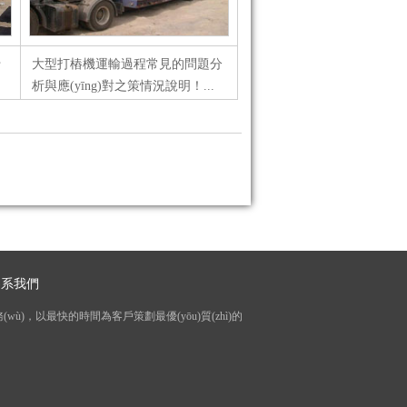
十
大型打樁機運輸過程常見的問題分
因
析與應(yīng)對之策情況說明！...
時
運
n)系我們
(wù)，以最快的時間為客戶策劃最優(yōu)質(zhì)的