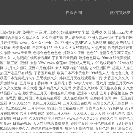
在線咨詢
微信加好友
感谢您访问我们的网站，您可能还对以下资源感兴趣：
日韩黄色片,免费的三及片,日本公妇乱偷中文字幕,免费久久日韩aaaaa大
99综合激情久久精品久久
|
久久亚洲无码
|
伊人爱爱日本
|
亚洲人妻av伦理
|
丁香五月网
月婷婷无码
|
www。久久久久一b。Cc
|
亚洲妇女熟BBW
|
九九热这里
|
99热免费精品
|
线观看
|
欧美偷偷操
|
日韩不卡123
|
伊人久久大香线蕉精品
|
久热无码
|
欧美日韩婷婷五
久激情
|
www天天爽
|
色综合色色色色色
|
婷婷久久亚洲
|
色色99
|
激情又色又爽又黄的
噜久久
|
九九视频在线观看视频6
|
丁香五月天视频
|
婷婷色色网站
|
99re在线免费视频
|
区二区三区
|
亚洲妇女熟BBW
|
www.金莲av
|
亚洲成人无码片
|
99热线观看9
|
97AV在
网
|
六月久久狠狠
|
亚洲六月色婷婷
|
女人高潮内射99精品
|
yjzz亚洲国产
|
超碰人人操
热国产这里只有精品
|
丁香五月电影
|
欧美日本不卡黄色片
|
99精品人人
|
色七色九九
|
秋霞日本免费毛片A片
|
思思视频久久
|
婷婷五月天在线观看第二页
|
大香蕉久久久久
|
天激情综合
|
五月综合丁香婷婷
|
91五月花丁香
|
AV伊人青草丁香六月
|
激情五月天ww
久久久久激情
|
拳交大逼
|
亚洲精品久久久无码
|
大香蕉久久婷婷
|
天天撸夜夜爽
|
久久
精品国产自在现线|黄色五月天
|
啪啪五月天啪啪
|
亚洲不卡欧洲
|
五月丁香视频色色
|
浆
|
热思思
|
最近韩国日本免费高清观看
|
成人在线视频网
|
色婷婷小说网
|
av一区免费
观看
|
97人人操com
|
色婷五月天综合网
|
五月天综合在线网
|
色综合久久天天综合网
|
久
|
色135综合网
|
五月亭亭色
|
99亚州综合精品成人网
|
青青草五月天
|
99色网站
|
久9
片在线中国
|
六月丁香狠狠爱
|
婷婷五月天福利
|
天天操天天曰天天射
|
亚洲无码色
|
成
洲视99
|
韩日另类
|
久久99热这里只有精品
|
www.综合久久.com
|
婷婷久久网
|
婷婷色
初夜av
|
日韩aⅴ视频
|
天天精品视频免费观看
|
婷婷涩五月
|
亚洲色在线观看
|
sS丁香五
91综合国免费久入
|
逼特逼在线免费播放
|
狠狠五月综合在线
|
五月色婷
|
国产激情久久