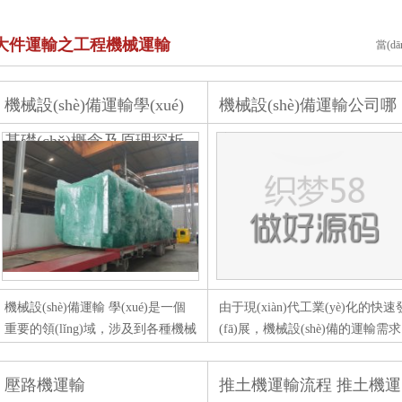
大件運輸之工程機械運輸
當(d
機械設(shè)備運輸學(xué)
機械設(shè)備運輸公司哪
基礎(chǔ)概念及原理探析
家好？
機械設(shè)備運輸 學(xué)是一個
由于現(xiàn)代工業(yè)化的快速
重要的領(lǐng)域，涉及到各種機械
(fā)展，機械設(shè)備的運輸需求
設(shè)備在運輸過程中的基礎(chǔ)
日益增長。在眾多的機械設(shè)
概念和原理。在現(xiàn)代工業(yè)
運輸公司中，如何選擇一家專業
壓路機運輸
推土機運輸流程 推土機運
生產(chǎn)中，機械設(shè)備的運
(yè)、高效且價格合理的公司成