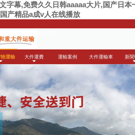
文字幕,免费久久日韩aaaaa大片,国产日
,国产精品a成v人在线播放
，就選淳遠(yuǎn)！
貨物運輸
大件運費
運輸案例
大件運輸車
新聞