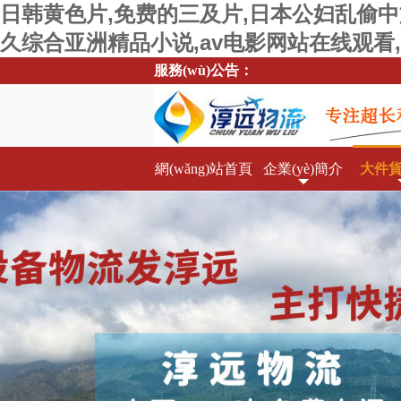
日韩黄色片,免费的三及片,日本公妇乱偷中
久综合亚洲精品小说,av电影网站在线观看
服務(wù)公告：
體驗大件設(shè)備一站式運輸服務(wù)
網(wǎng)站首頁
企業(yè)簡介
大件