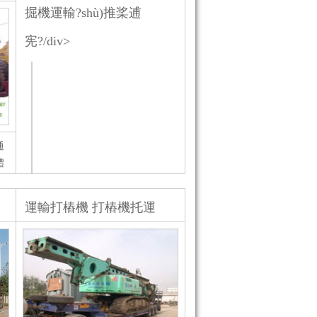
了
要從青島拉運到貴州貴陽白云區
掘機運輸?shù)推桨逋
(qū)，此次的項目由地鐵...
宪?/div>
通
體
為
工
導(dǎo)讀：自2018年12月甘肅省發
運輸打樁機 打樁機托運
、
(fā)生的挖掘機物流重大事故以
.
來，挖掘機制造廠家在選擇物流公
司不敢輕易托付，顯得格外小心，
因為挖掘機運輸過程如果綁扎不穩
(wěn)固很容易出現(xiàn)滑落狀
況，小編認(rèn)為，...