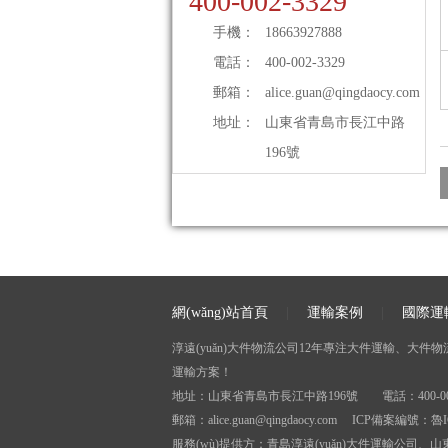
400-002-3329
手機：
18663927888
電話：
400-002-3329
郵箱：
alice.guan@qingdaocy.com
地址：
山東省青島市長江中路
196號
網(wǎng)站首頁
|
運輸案例
|
國際運
淳遠(yuǎn)大件物流公司12年專注大件運輸、大件物流、大
運輸方案！
地址：山東省青島市長江中路196號 電話：400-002-3
郵箱：alice.guan@qingdaocy.com ICP備案編號：
魯I
服務(wù)提供方：青島淳遠(yuǎn)大件運輸公司、山東淳遠