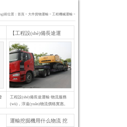
āng)前位置：
首頁
>
大件貨物運輸
>
工程機械運輸
>
【工程設(shè)備長途運
輸】拉運工程機械公司
發
工程設(shè)備長途運輸 物流服務
(wù)，淳遠(yuǎn)物流價格實惠。
備
一直堅持平價運輸?shù)拇具h(yuǎn)
遠(yuǎn)物流又接單了，青島地鐵
運輸挖掘機用什么物流 挖
為
施工單位一批工地工程設(shè)備需