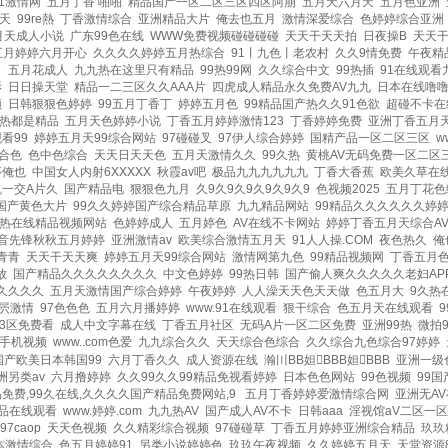
1激情网
|
五月丁香 啪啪
|
精品国产一区二区三区四区阿崩
|
五月天六月天
|
五月色亚洲
|
天
|
99re熱
|
丁香激情综合
|
亚洲精品大片
|
俺去也五月
|
激情深爱综合
|
色婷婷综合亚洲
月天成人小说
|
广东99色在线
|
WWW免费视频碰碰碰碰
|
天天干天天拍
|
日夜操B
|
天天
五月婷婷六月开心
|
久久久久婷婷五月热综合
|
91丨九色丨老农村
|
久久9情免费
|
午夜精
m
|
五月花成人
|
九九热在这里只有精品
|
99热99网
|
久久综合中文
|
99热插
|
91在线观看
影
|
日日操天堂
|
精品一二三区久久AAA片
|
四虎成人精品永久免费AV九九
|
日本在线噜
频
|
日韩狠狠色婷婷
|
99五月丁香丁
|
婷婷五月色
|
99精品国产热久久91色欲
|
超碰不卡在
9热都是精品
|
五月天色婷婷小说
|
丁香五月婷婷激情123
|
丁香婷婷免费
|
亚洲丁香五月
看99
|
婷婷五月天99综合网站
|
97碰碰叉
|
97伊人综合婷婷
|
国精产品一区二区三区
|
w
合色
|
色中色综合
|
天天日天天色
|
五月天激情久久
|
99久热
|
黄桃AV无码免费一区二区
亭俺也
|
中国女人内射6XXXXX
|
秋霞av吧
|
极品九九九九九九
|
丁香大香蕉
|
欧美久草在
一交A片久
|
国产精品电
|
狠狠色九月
|
久9久9久9久9久9久9
|
色视频2025
|
五月丁花色
国产黄色大片
|
99久久婷婷国产综合精品草原
|
九九精品网站
|
99精品久久久久久久婷
热在线精品视频网站
|
色婷婷成人
|
五月婷色
|
AV在线不卡网站
|
婷婷丁香五月天综合A
音先锋秋秋五月婷婷
|
亚洲激情av
|
欧美综合激情五月天
|
91人人操.COM
|
夜色热久
|
俺
青青
|
天天干天天爽
|
婷婷五月天99综合网站
|
激情网第九色
|
99精品视频网
|
丁香五月
放
|
国产精品久久久久久久久久
|
中文色婷婷
|
99热日韩
|
国产偷人爽久久久久久老妇AP
久久久久久
|
五月天激情国产综合婷婷
|
午夜婷婷
|
人人澡天天色天天做
|
色五月大
|
9久热
屄激情
|
97色色色
|
五月六月播婷婷
|
www.91在线观看
|
狠干综合
|
色五月天在线观看
|
3区免费看
|
成人中文字幕在线
|
丁香五月社区
|
无码A片一区二区免费
|
亚洲99热
|
微拍9
手机视频
|
www..com色爱
|
九九综合久久
|
天天综合色综合
|
久久综合九色综合97婷婷
|
国产欧美日本韩国99
|
六月丁香久久
|
成人资源在线
|
瀚〣BB妲BBB妲BBB
|
亚洲一级
洲另类av
|
六月撸婷婷
|
久久99久久99精品免视看婷婷
|
日本色色网站
|
99色视频
|
99
品免费,99久在线,久久久久国产精品免费网站,9
|
五月丁香婷婷爱激情综合网
|
亚洲无A
精品在线观看
|
www.婷婷.com
|
九九热AV
|
国产成人AV不卡
|
日韩aaa
|
淫视馆aV二区一区
97caop
|
天天色视频
|
久久精彩综合视频
|
97碰碰草
|
丁香五月婷婷亚洲综合精品
|
玖玖
本激情综合
|
色五月婷婷91
|
另类小说婷婷色
|
玖玖午夜视频
|
久久婷婷五月天
|
天堂资源