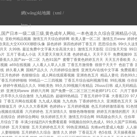
網(wǎng)站地圖（
xml
/
htm
）
片,国产日本一级二级三级,黄色成年人网站,一本色道久久综合亚洲精品小说,
址
|
亚欧州精品视频
|
激情五月天综合婷婷网
|
欧美人妻一区二区
|
激情五月www
|
婷婷
欧美乱大交XXXXX潮喷l头像
|
舔色婷婷
|
第四色婷婷丁香五月
|
思思综合热
|
99r久久
月天
|
久99热
|
最近免费中文字幕大全高清大全1
|
激情五月天影院
|
日日懆天天懆
|
99
A片
|
五月丁香成人小说
|
天天爱天天狠天天透
|
色婷婷成人
|
天天干天干
|
免费视频99
|
香蕉久久国产av一区二区
|
九色91国产
|
蜜臀丁香黄色婷婷五月天
|
天天五月香欧美
|
久
线视频
|
a69在线视频
|
人人看人人草人人摸
|
丁香五月激情鲁
|
很很干天天干
|
色欲丁香
|
在线
|
婷久看人爽
|
国精产品久久
|
六月婷婷综合激情
|
亚洲无AV在线中文字幕
|
免费观看
涩五月色婷婷
|
色狠狠综合
|
成人网在线观看视频
|
亚洲色色五月
|
精品人妻伦
|
四色99久
丁香五月婷婷啪啪
|
99精品一二三四视频
|
丁香五月综合福利视频导航
|
99乱视频
|
任你
w
|
婷婷午夜精品久久久
|
99欧美热
|
99久久99视频只有精品
|
26uuu日韩
|
成人无码精品
女婷
|
亚洲无码www
|
婷婷六月网
|
国产免费一区二区三区三州老师F1F1.CC
|
六月丁香
六月亭亭久久综合激情
|
九九精品热
|
超碰99热精品
|
丁香五月婷中字幕
|
大香蕉220
|
97
看
|
丁香五月网在线观看
|
九九成人视频
|
九九色热
|
丁香婷婷性久久
|
亚洲图色五月天
|
狠狠做五月
|
伊人久久大香蕉网
|
色婷婷a v
|
五月婷婷视频
|
色五月婷婷激情基地
|
91色
热视频在线观看
|
六月婷婷色
|
五月深情久久
|
狠狠色噜噜狠狠
|
婷婷五月激情的图片
|
天
人在线综合
|
婷婷综合网站
|
快乐婷婷五月天
|
激情五月综合网
|
99高级会所久久
|
任你草
|
五月综合丁香
|
丰满少妇猛烈A片免费看观看
|
9l视频自拍9l九色成人
|
99久久国产宗和精
月婷婷
|
五月天狠狠
|
五月天婷婷色五月天
|
99热亚洲精品
|
先锋av性爱成人电影
|
人人操
|
人妻啪啪啪
|
五月婷婷久久综合
|
激情 久久 婷婷
|
丁香花五月
|
色5在线
|
天天操夜夜操