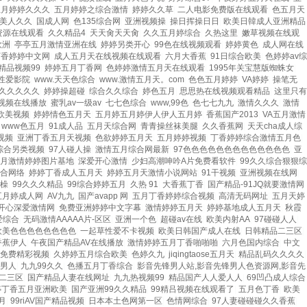
五月婷婷久久久
|
五月婷婷之综合激情
|
婷婷久久草
|
二人电影免费版在线观看
|
色五月天
美人久久
|
国成人网
|
色135综合网
|
亚洲视频操
|
操日挥操日日
|
欧美日韓成人亚洲精品
资源在线观看
|
久久精品4
|
天天肏天天肏
|
久久五月婷综合
|
久热这里
|
嫩草视频在线观
欧洲
|
亭亭五月激情亚洲在线
|
婷婷另类开心
|
99色在线视频观看
|
婷婷黄色
|
成人网在线
丁香婷婷中文网
|
成人五月天在线视频在线观看
|
六月大香蕉
|
91日综合欧美
|
色婷婷av综
精品视频99
|
婷婷五月丁香网
|
色婷婷激情五月天在线观看
|
1995年关宝慧版蜘蛛女
|
性爱影院
|
www.天天色综合
|
www.激情五月天。com
|
色色五月婷婷
|
VA婷婷
|
操笔无
久久久久久
|
婷婷操超碰
|
综合久久综合
|
婷色五月
|
思思热在线视频观看精品
|
这里只有
视频在线播放
|
蜜乳av一级av
|
七七色综合
|
www,99色
|
色七七九九
|
激情久久久
|
激情
欧美视频
|
婷婷情色五月天
|
五月婷五月婷伊人伊人五月婷
|
香蕉国产2013
|
VA五月激情
|
www色五月
|
91成人品
|
五月天综合网
|
青青操丝袜美腿
|
久久香蕉网
|
天天cha成人综
视频
|
亚洲丁香五月天视频
|
色欲婷婷五月天
|
五月婷婷视频
|
丁香婷婷综合激情五月色
|
综合另类视频
|
97人碰人操
|
激情五月综合网最新
|
97色色色色色色色色色色色色色
|
亚
月激情婷婷图片基地
|
深爱开心激情
|
少妇高潮呻吟A片免费看软件
|
99久久综合狠狠综
合网络
|
婷婷丁香成人五月天
|
婷婷五月天激情小说网站
|
91干视频
|
亚洲视频在线网
|
橾
|
99久久久精品
|
99综合婷婷五月
|
久热 91
|
大香蕉丁香
|
国产精品-91JQ就要激情网
五月婷成人网
|
AV九九
|
国产avapp 网
|
五月丁香婷婷综合视频
|
高清无码网址
|
五月天婷
开心深爱激情网
|
免费亚洲婷婷中文字幕
|
激情婷婷五月天
|
婷婷基地成人五月天
|
秋霞
爱综合
|
无码激情AAAAA片-区区
|
亚洲一个色
|
超碰av在线
|
欧美内射AA
|
97碰碰人人
|
欧美色色色色色色色色
|
一起草性爱不卡视频
|
欧美日韩国产成人在线
|
日韩精品二三区
|
香蕉伊人
|
午夜国产精品AV在线播放
|
激情婷婷五月丁香啪啪啪
|
六月色国内综合
|
中文
免费精彩视频
|
久婷婷五月综合欧美
|
色婷久九
|
jiqingtaose五月天
|
精品乱码久久久久
|
男人
|
九九99久久
|
色播五月丁香综合
|
影音先锋男人站,影音先锋男人色资源网,影音先
二三区
|
国产精品人妻在线网址
|
九九热视频99
|
精品国产人人爱人人
|
69凹凸成人综合
婷丁香五月亚洲欧美
|
国产亚洲99久久精品
|
99精吕视频在线观看了
|
五月色丁香
|
欧美
月
|
99riAV国产精品视频
|
日本本土色网第一区
|
色情网综合
|
97人妻碰碰碰久久香蕉
|