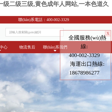
本一级二级三级,黄色成年人网站,一本色道久
聯(lián)系電話：
400-002-3329
X
全國服務(wù)熱
線:
中心
物流售后
聯(lián)系我們
400-002-3329
海運出口熱線:
18678986277