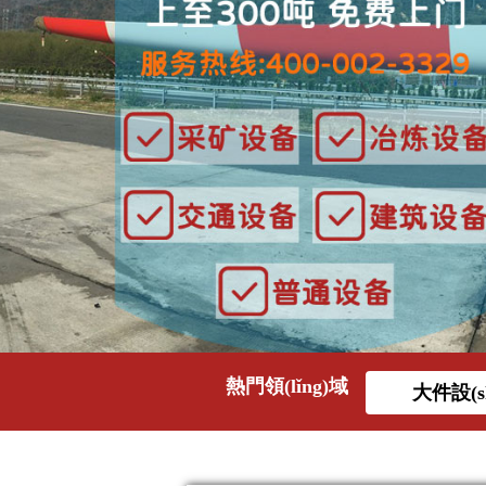
熱門領(lǐng)域
大件設(s
吊