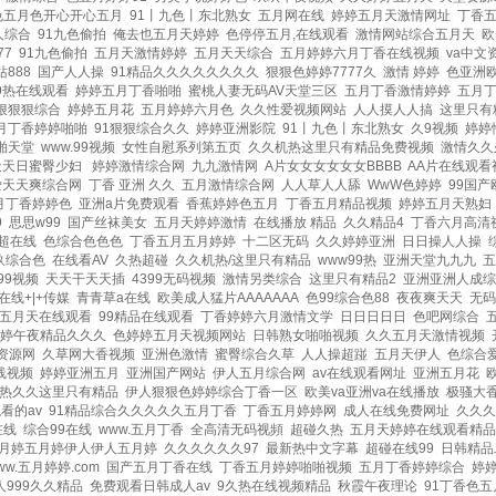
色五月色开心开心五月
|
91丨九色丨东北熟女
|
五月网在线
|
婷婷五月天激情网址
|
丁香
人综合
|
91九色偷拍
|
俺去也五月天婷婷
|
色停停五月,在线观看
|
激情网站综合五月天
|
欧
77
|
91九色偷拍
|
五月天激情婷婷
|
五月天天综合
|
五月婷婷六月丁香在线视频
|
va中文
888
|
国产人人操
|
91精品久久久久久久久久
|
狠狠色婷婷7777久
|
激情 婷婷
|
色亚洲
9热在线观看
|
婷婷五月丁香啪啪
|
蜜桃人妻无码AV天堂三区
|
五月丁香激情婷婷
|
五月
狠狠狠综合
|
婷婷五月花
|
五月婷婷六月色
|
久久性爱视频网站
|
人人摸人人搞
|
这里只有
月丁香婷婷啪啪
|
91狠狠综合久久
|
婷婷亚洲影院
|
91丨九色丨东北熟女
|
久9视频
|
婷婷
啪天堂
|
www.99视频
|
女性自慰系列第五页
|
久久机热这里只有精品免费视频
|
激情久久
天天日蜜臀少妇
|
婷婷激情综合网
|
九九激情网
|
A片女女女女女女BBBB
|
AA片在线观看
爱天天爽综合网
|
丁香 亚洲 久久
|
五月激情综合网
|
人人草人人舔
|
WwW色婷婷
|
99国产
月丁香婷婷色
|
亚洲a片免费观看
|
香蕉婷婷色五月
|
丁香五月精品视频
|
婷婷五月天熟妇
9
|
思思w99
|
国产丝袜美女
|
五月天婷婷激情
|
在线播放 精品
|
久久精品4
|
丁香六月高清
9超在线
|
色综合色色色
|
丁香五月五月婷婷
|
十二区无码
|
久久婷婷亚洲
|
日日操人人操
|
玖综合色
|
在线看AV
|
久热超碰
|
久久机热/这里只有精品
|
www99热
|
亚洲天堂九九九
|
五
99视频
|
天天干天天插
|
4399无码视频
|
激情另类综合
|
这里只有精品2
|
亚洲亚洲人成综
在线+|+传媒
|
青青草a在线
|
欧美成人猛片AAAAAAA
|
色99综合色88
|
夜夜爽天天
|
无码
五月天在线观看
|
99精品在线观看
|
丁香婷婷六月激情文学
|
日日日日日
|
色吧网综合
|
婷午夜精品久久久
|
色婷婷五月天视频网站
|
日韩熟女啪啪视频
|
久久五月天激情视频
|
资源网
|
久草网大香视频
|
亚洲色激情
|
蜜臀综合久草
|
人人操超踫
|
五月天伊人
|
色综合
线视频
|
婷婷亚洲五月
|
亚洲国产网站
|
伊人五月综合网
|
av在线观看网址
|
亚洲五月花
|
热久久这里只有精品
|
伊人狠狠色婷婷综合丁香一区
|
欧美va亚洲va在线播放
|
极骚大
看的av
|
91精品综合久久久久久五月丁香
|
丁香五月婷婷网
|
成人在线免费网址
|
久久久
在线
|
综合99在线
|
www.五月丁香
|
全高清无码视頻
|
超碰久热
|
五月天婷婷在线观看精品
月婷五月婷伊人伊人五月婷
|
久久久久久久97
|
最新热中文字幕
|
超碰在线99
|
日韩精品
ww.五月婷婷.com
|
国产五月丁香在线
|
丁香五月婷婷啪啪视频
|
五月丁香婷婷综合
|
婷
999久久精品
|
免费观看日韩成人av
|
9久热在线视频精品
|
秋霞午夜理论
|
91丁香色五