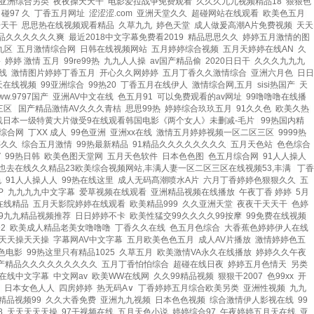
亚洲综合另类
|
夜夜操天天干
|
电影爱拉战争免费观看
|
久久久九九视频精品18
|
狠狠色
|
碰97 久
|
丁香五月网址
|
涩涩涩.com
|
亚洲天堂久久
|
超碰网站在线观看
|
欧美色五月
|
干天干
|
思思热在线视频观看精品
|
久草九九
|
婷色天堂
|
成人做爰高潮A片免费视频
|
天天
品久久久久久久爽
|
最近2018中文字幕免费看2019
|
精品思思久久
|
婷婷五月激情的图
九区
|
五月激情综合网
|
日韩在线视频网站
|
五月婷婷综合视频
|
五月天婷婷在线AN
|
久
噜
|
婷婷 激情 五月
|
99re99热
|
九九人人操
|
av国产精品偷
|
2020日日干
|
久久久九九九
线
|
激情图片婷婷丁香五月
|
开心久久网婷婷
|
五月丁香久久激情综合
|
亚洲六月色
|
日日
天在线视频
|
99亚洲综合
|
99热20
|
丁香五月在线伊人
|
激情综合网,五月
|
sisi热国产
|
天
ww.9797国产
|
亚洲AV中文在线
|
色五月91
|
可以免费观看的av网址
|
99噜噜噜在线播
三区
|
国产精品激情AV久久久青桔
|
思思99热
|
婷婷综合玖玖五月
|
91久久色
|
欧美久热
|
线日本一级特黄大片做受9在线观看韩国电影《两个女人》未删减-毛片
|
99热国内精
综合网
|
丁XX 成人
|
99色亚洲
|
亚洲xx在线
|
激情五月婷婷视频一区二区三区
|
9999热
婷久久
|
综合五月激情
|
99热最新精品
|
91精品久久久久久久久久
|
五月天色站
|
色色综合
V
|
99热日韩
|
欧美色图天堂网
|
五月天色软件
|
日本色色图
|
色五月综合网
|
91人人操人
也去在线久久精品23欧美综合视频网站,丰满人妻一区二区三区在线视频53,丰满
|
丁香
色
|
91人人操人人
|
99热在线这里
|
成人无码髙潮喷水A片
|
六月丁香婷婷色狠狠久久
|
五
P
|
九九九九中文字幕
|
爱草视频在线观看
|
亚洲精品视频在线播放
|
午夜丁香 婷婷
|
5月
在线精品
|
五月天影院婷婷在线观看
|
欧美精品999
|
久久亚洲天堂
|
夜夜干天天干
|
色婷
99九九精品视频推荐
|
日日婷婷不卡
|
欧美性猛交99久久久久99按摩
|
99免费在线视频
|
2
|
欧美成人精品老美女噜噜噜
|
丁香久久在线
|
色五月色综合
|
大香蕉色婷婷伊人在线
|
天天操天天操
|
字幕网AV中文字幕
|
五月欧美色色五月
|
成人AV片播放
|
激情婷婷色五
色电影
|
99热这里只有精品1025
|
久草五月
|
欧美激情VA永久在线播放
|
婷婷久久午夜
国产精品久久久久久久久久久
|
五月丁香怕怕综合
|
超碰在线日夜
|
婷婷五月色情天
|
另类
V在线中文字幕
|
中文网av
|
欧美WW在线网
|
久久99精品视频
|
狠狠干2007
|
色99xx
|
开
|
日本女色人人
|
四房婷婷
|
热无码A∨
|
丁香婷婷五月综合欧美另类
|
亚洲性视频
|
九九
精品视频99
|
久久大香免费
|
亚洲九九视频
|
日本色色视频
|
综合激情伊人影视在线
|
99
8
|
天天天天天操
|
97干视频在线
|
五月天色小说
|
婷婷综合97
|
午夜婷婷五月天在线
|
亚