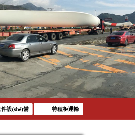
件設(shè)備
特種柜運輸
運輸