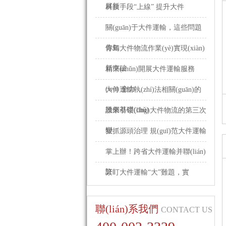
展新
科技手段“上線” 提升大件
關(guān)于大件運輸，這些問題
你知
青島大件物流作業(yè)實現(xiàn)
新突破
精準(zhǔn)開展大件運輸服務
(wù) 全力
大件運輸執(zhí)法相關(guān)的
幾個基礎(chǔ)
誰來引領(lǐng)大件物流的第三次
變
狠抓源頭治理 規(guī)范大件運輸
掌上辦！跨省大件運輸并聯(lián)
許
緊盯大件運輸“大”難題，實
聯(lián)系我們
CONTACT US