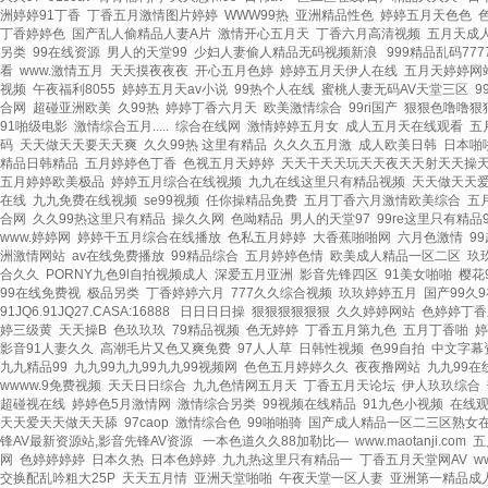
洲婷婷91丁香
|
丁香五月激情图片婷婷
|
WWW99热
|
亚洲精品性色
|
婷婷五月天色色
|
丁香婷婷色
|
国产乱人偷精品人妻A片
|
激情开心五月天
|
丁香六月高清视频
|
五月天成
另类
|
99在线资源
|
男人的天堂99
|
少妇人妻偷人精品无码视频新浪
|
999精品乱码777
看
|
www.激情五月
|
天天摸夜夜夜
|
开心五月色婷
|
婷婷五月天伊人在线
|
五月天婷婷网站
视频
|
午夜福利8055
|
婷婷五月天av小说
|
99热个人在线
|
蜜桃人妻无码AV天堂三区
|
9
合网
|
超碰亚洲欧美
|
久99热
|
婷婷丁香六月天
|
欧美激情综合
|
99ri国产
|
狠狠色噜噜狠
91啪级电影
|
激情综合五月.....
|
综合在线网
|
激情婷婷五月女
|
成人五月天在线观看
|
五
码
|
天天做天天要天天爽
|
久久99热 这里有精品
|
久久久五月激
|
成人欧美日韩
|
日本啪
精品日韩精品
|
五月婷婷色丁香
|
色视五月天婷婷
|
天天干天天玩天天夜天天射天天操
五月婷婷欧美极品
|
婷婷五月综合在线视频
|
九九在线这里只有精品视频
|
天天做天天
在线
|
九九免费在线视频
|
se99视频
|
任你操精品免费
|
五月丁香六月激情欧美综合
|
五
合网
|
久久99热这里只有精品
|
操久久网
|
色呦精品
|
男人的天堂97
|
99re这里只有精品
www.婷婷网
|
婷婷干五月综合在线播放
|
色私五月婷婷
|
大香蕉啪啪网
|
六月色激情
|
9
洲激情网站
|
av在线免费播放
|
99精品综合
|
五月婷婷色情
|
欧美成人精品一区二区
|
玖
合久久
|
PORNY九色9l自拍视频成人
|
深爱五月亚洲
|
影音先锋四区
|
91美女啪啪
|
樱花
99在线免费视
|
极品另类
|
丁香婷婷六月
|
777久久综合视频
|
玖玖婷婷五月
|
国产99久9
91JQ6.91JQ27.CASA:16888
|
日日日日操
|
狠狠狠狠狠狠
|
久久婷婷网站
|
色婷婷丁香
婷三级黄
|
天天操B
|
色玖玖玖
|
79精品视频
|
色无婷婷
|
丁香五月第九色
|
五月丁香啪
|
婷
影音91人妻久久
|
高潮毛片又色又爽免费
|
97人人草
|
日韩性视频
|
色99自拍
|
中文字幕
九九精品99
|
九九99九九99九九99视频网
|
色色五月婷婷久久
|
夜夜撸网站
|
九九99在
wwww.9免费视频
|
天天日日综合
|
九九色情网五月天
|
丁香五月天论坛
|
伊人玖玖综合
|
超碰视在线
|
婷婷色5月激情网
|
激情综合另类
|
99视频在线精品
|
91九色小视频
|
在线观
天天爱天天做天天舔
|
97caop
|
激情综合色
|
99啪啪骑
|
国产成人精品一区二三区熟女
锋AV最新资源站,影音先锋AV资源
|
一本色道久久88加勒比—
|
www.maotanji.com
|
五
网
|
色婷婷婷婷
|
日本久热
|
日本色婷婷
|
九九热这里只有精品一
|
丁香五月天堂网AV
|
w
交换配乱吟粗大25P
|
天天五月情
|
亚洲天堂啪啪
|
午夜天堂一区人妻
|
亚洲第一精品成人