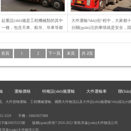
起重設(shè)備是工程機械類的其中
大件運輸?shù)倪^程中，大家都
一種，包含天車、航吊、吊車等都
分關(guān)注的事情就是安全，
在其內(nèi)。起重設(shè)備相比其
為交通意外輕者受傷，重者甚至?
它工程機械來說體積較大，且在拆
xí)适悦?工程機械運輸 的
卸過程中難度較高，一般的小型物
候更需要注意安全，負(fù)責(zé)
首頁
1
2
下一頁
末頁
共
2
頁
流公司并沒有足夠的實力操作。而
輸?shù)乃緳C人員就要謹(jǐn)慎小
17
條
我...
心并...
輸
|
運輸價格
|
特種設(shè)備運輸
|
大件運輸車
|
聯(liá
件貨物運輸、工程機械運輸、國際大件物流以及大件設(shè)備運輸?shù)葮I(yè)務
329 手機：18663927888
CP備16035323號
版權(quán)所有? 2010-2022 青島淳遠(yuǎn)大件物流公司
(yuǎn)大件物流公司。