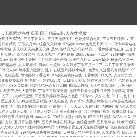
av电影网站在线观看,国产精品a成v人在线播放
色五月天第7色
|
五月丁香久久
|
五月天激情图片
|
色婷婷综合电影
|
丁香五月停停av
|
五
这里只有精品
|
丁香六月AV
|
综合久久婷婷
|
97操操
|
www.色色五月天.com
|
日韩av网站在
日韩网站
|
天天摸天天高潮天天爽
|
思99热精品久久只有精品
|
丁香婷婷激情五月
|
五月永
五月天伊人
|
综合性爱网
|
久久九九@
|
久9热视频
|
26uuu精品一区二区
|
99自拍网
|
噜噜
久er+
|
欧美综合丁香网
|
五月婷婷综合色拍
|
欧美色五月天
|
www,超碰
|
粉嫩AV久久一
国产精品色
|
人人操婷婷
|
日本久久超碰
|
久久婷婷丁香五月一二三
|
六月丁香五月激情
日韩成人av
|
婷婷五月激情的图片
|
在线五月婷婷小电影
|
免费久久这里只有精品99
|
99
久
|
色综合区
|
两性婷婷丁香五月
|
97碰免费视频在线
|
丁香欧美
|
aa久久
|
人妻第九页
|
搞免费视频观看
|
97色97干
|
婷婷综合爱
|
日日操天天操
|
婷婷六月综合基地
|
色婷婷五月
1区2区3区免费看
|
婷婷情色开心五月天99
|
99精品自拍
|
天天色综合综合
|
99热网站
|
网
|
欧美三级巜人妻互换
|
丁香五月欧美激情
|
激情五月天小说|五月天开心激情网|亚洲
人人草
|
九九精品亚洲
|
丁香五月婷婷欧美成人色图
|
91dy.av
|
久久九色
|
91丨九色丨白
深爱五月天天
|
99热这里是精品
|
97色色色色
|
青青草tp
|
大香蕉婷婷色
|
99re热在线视频
情播放
|
国产99久9在线+|+传媒
|
小视频一区
|
天天日天天狠狠操
|
色99网
|
激情久久久久
天色天天操天天射
|
五月伊人婷婷999
|
曰日爽日日操
|
91九色国产熟女
|
给我免费播放
婷婷色五月天综合网
|
aaaa久久
|
99精品视频在线观看
|
97日在线视频
|
AAA久久久
|
亚
品1上映
|
五月开心播播网
|
五月天婷婷在线播放
|
色综合激情
|
五月色综合
|
婷婷99狠狠
|
人人添人人摸97
|
性热视频99精品
|
91婷婷丁香五月天免费视频网站
|
色色色在线观看
|
|
色五月亚洲
|
99精品视频免费在线播放
|
日韩成人精品中文字幕
|
久久激情网
|
综合五月