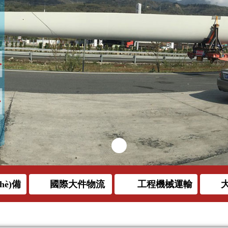
hè)備
國際大件物流
工程機械運輸
大
裝