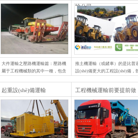
輸是一個至關(guān)重要的環(huán)
了客戶們關(guān)注的焦點。為
輸公司
節(jié)，直接關(guān)系到生產
幫助大家解決這...
(chǎn)效率和質(zhì)量。因...
大件運輸之壓路機運輸篇：壓路機
推土機運輸（或鏟車）的是比普
屬于工程機械類的其中一種，包含
設(shè)備更大的工程設(shè)備，
靜壓式、輪胎式、鋼輪式等都在其
積大小類似于壓路機、也可以稱
內(nèi)。壓路機相比其它工程機械
工程機械運輸。經(jīng)常見到的
起重設(shè)備運輸
工程機械運輸前要提前做
來說重量較輕，小巧靈動，且裝卸
程設(shè)備一般有機械式推土機
速度快，運輸操作非常輕松...
液力傳動式推土機、全液壓傳動..
好哪些事情？