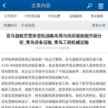
文章内容
公司简介
大件货运输
大件运费
运输案例
售后服务
所属栏目： 行业动态
更多分类
亚马逊航空宽体货机战略布局与供应链效能升级分
析_青岛设备运输_青岛工程机械运输
2021-01-02 16:13 点击次数：
全球电商物流格局正面临新一轮运力重构。亚马逊航空近期完成十架
A330-300改装货机的机队整合，标志着其航空货运网络进入宽体机型主
导的新阶段。此次运力升级不仅优化了干线运输效率，更折射出电商物
流企业向全链条航空货运服务转型的战略方向。
该批货机由欧洲专业改装企业实施客改货工程，融合了航空货运领域的
最新工程技术。相较于既有主力机型，新型货机在容积率与空间利用率
方面实现突破性提升，特别适配电商货物轻量化、体积大的特征。通过
优化货舱结构设计，单机可同步装载标准托盘与零散包裹，有效缓解传
统货机混装效率低下的痛点。这种适配性改进使得亚马逊在处理季节性