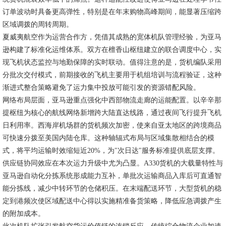
订单波动时具备更高弹性，特别是在年末购物高峰期间，能显著压缩跨
区域调拨的周转周期。
夏威夷航空作为运营合作方，凭借其成熟的宽体机队管理经验，为亚马
逊构建了标准化运维体系。双方在檀香山枢纽建立的联合调度中心，实
现飞机状态监控与地勤保障的实时联动。值得注意的是，货机编队采用
分批次交付模式，前期接收的飞机主要用于机组培训与流程验证，这种
渐进式整合策略避免了运力集中投放可能引发的资源错配风险。
网络布局层面，亚马逊重点强化中西部物流走廊的运能配置。以辛辛那
提枢纽为核心的航线网络新增跨大陆直达线路，通过夜间飞行提升飞机
日利用率。西海岸机场群的货机频次加密，使来自亚太地区的跨境商品
可快速分拨至美国内陆仓库。这种轴辐式布局与区域集散相结合的模
式，将平均运输时效缩短近20%，为"次日达"服务标准提供底层支撑。
供应链协同效应在本次运力升级中尤为凸显。A330货机的大载量特性与
亚马逊自动化分拣系统形成能力互补，单批次运输商品入库后可直通智
能分拣线，减少中转环节的仓储积压。在末端配送环节，大型货机的稳
定到港频次使区域配送中心得以实施精准备货策略，降低应急调拨产生
的附加成本。