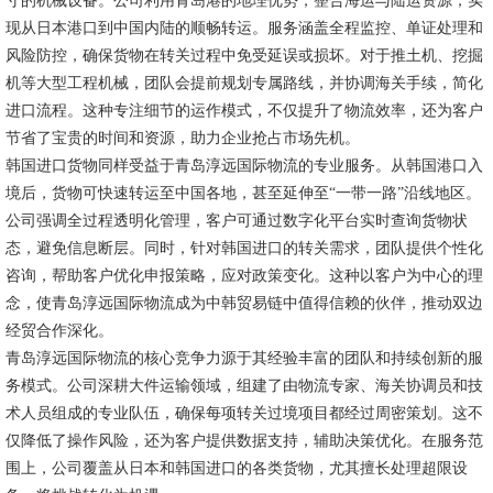
寸的机械设备。公司利用青岛港的地理优势，整合海运与陆运资源，实
现从日本港口到中国内陆的顺畅转运。服务涵盖全程监控、单证处理和
风险防控，确保货物在转关过程中免受延误或损坏。对于推土机、挖掘
机等大型工程机械，团队会提前规划专属路线，并协调海关手续，简化
进口流程。这种专注细节的运作模式，不仅提升了物流效率，还为客户
节省了宝贵的时间和资源，助力企业抢占市场先机。
韩国进口货物同样受益于青岛淳远国际物流的专业服务。从韩国港口入
境后，货物可快速转运至中国各地，甚至延伸至“一带一路”沿线地区。
公司强调全过程透明化管理，客户可通过数字化平台实时查询货物状
态，避免信息断层。同时，针对韩国进口的转关需求，团队提供个性化
咨询，帮助客户优化申报策略，应对政策变化。这种以客户为中心的理
念，使青岛淳远国际物流成为中韩贸易链中值得信赖的伙伴，推动双边
经贸合作深化。
青岛淳远国际物流的核心竞争力源于其经验丰富的团队和持续创新的服
务模式。公司深耕大件运输领域，组建了由物流专家、海关协调员和技
术人员组成的专业队伍，确保每项转关过境项目都经过周密策划。这不
仅降低了操作风险，还为客户提供数据支持，辅助决策优化。在服务范
围上，公司覆盖从日本和韩国进口的各类货物，尤其擅长处理超限设