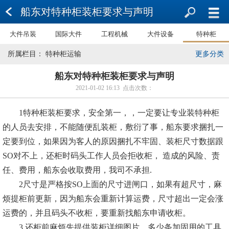
船东对特种柜装柜要求与声明
大件吊装
国际大件
工程机械
大件设备
特种柜
所属栏目： 特种柜运输
更多分类
船东对特种柜装柜要求与声明
2021-01-02 16:13 点击次数：
1特种柜装柜要求，安全第一，，一定要让专业装特种柜
的人员去安排，不能随便乱装柜，敷衍了事，船东要求捆扎一
定要到位，如果因为客人的原因捆扎不牢固、装柜尺寸数据跟
SO对不上，还柜时码头工作人员会拒收柜， 造成的风险、责
任、费用，船东会收取费用，我司不承担.
2尺寸是严格按SO上面的尺寸进闸口，如果有超尺寸，麻
烦提柜前更新，因为船东会重新计算运费，尺寸超出一定会涨
运费的，并且码头不收柜，要重新找船东申请收柜。
3.还柜前麻烦先提供装柜详细图片、多少条加固用的工具