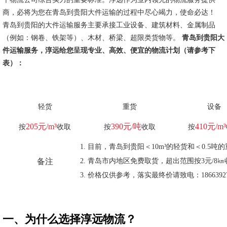
商，必将为您在青岛到贵阳大件运输的过程中尽心竭力，使命必达！
青岛到贵阳的大件运输服务主要承接工业设备、建筑材料、金属制品
（例如：钢卷、铁架等）、木材、桥梁、超限类货物等。
青岛到贵阳大
件运输服务，淳远给您呈现专业、高效、便宜的物流计划（请参考下
表）：
轻货
重货
设备
205元/m³
390元/吨
410元/m³
按
收取
按
收取
按
目前，青岛到贵阳＜10m³的轻货和＜0.5
备注
青岛市内地区免费取货，超出范围按3元/8㎞
价格仅供参考，落实最终价请致电：18663927
一、为什么选择淳远物流？