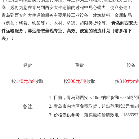
商，必将为您在青岛到西安大件运输的过程中尽心竭力，使命必达！
青岛到西安的大件运输服务主要承接工业设备、建筑材料、金属制品
（例如：钢卷、铁架等）、木材、桥梁、超限类货物等。
青岛到西安大
件运输服务，淳远给您呈现专业、高效、便宜的物流计划（请参考下
表）：
轻货
重货
设备
140元/m³
300元/吨
310元/m³
按
收取
按
收取
按
目前，青岛到西安＜10m³的轻货和＜0.5
备注
青岛市内地区免费取货，超出范围按3元/8㎞
价格仅供参考，落实最终价请致电：18663927