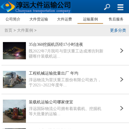
公司简介
大件货运输
大件运费
运输案例
售后服务
首页
>
大件案例
>
更多分类
35台360挖掘机历经17小时连夜
既2022年7月我司与雷沃重工达成潍坊到新
疆喀什装载机运...
工程机械运输批量出厂 年均
淳远物流为雷沃重工股份有限公司效力，
于2021~2022年度年...
装载机运输公司哪家便宜
淳远国际物流公司拥有着装载机、挖掘机
等大批量的运输...