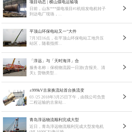
项目动态 | 横山煤电运输项
日前，山东***煤电项目#1机组发电机转子
到达电厂现场，...
平顶山环保电站又一“大件
7月3日16点，在平顶山环保电站工地升压
站区，随着指挥...
「淳远」与「天时海洋」合
服务名称：保税物流园一日游(含报关、清
关); 货物类型...
±999kV古泉换流站首台换流变
03 /25 2018年3月25日下午，由我公司负责
二程运输的古泉站...
青岛淳远物流顺利完成大型
近日，青岛淳远物流顺利完成大型发电机
(HL1600GF)海运操...